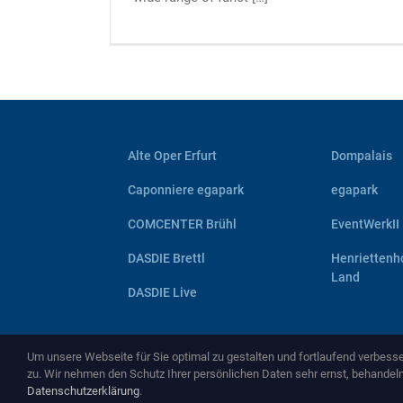
Alte Oper Erfurt
Dompalais
Caponniere egapark
egapark
COMCENTER Brühl
EventWerkII
DASDIE Brettl
Henriettenh
Land
DASDIE Live
Um unsere Webseite für Sie optimal zu gestalten und fortlaufend verbes
zu. Wir nehmen den Schutz Ihrer persönlichen Daten sehr ernst, behandel
Datenschutzerklärung
.