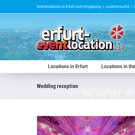
Skip
Eventlocations in Erfurt und Umgebung |
Locationsuche
|
to
content
Locations in Erfurt
Locations in th
wedding reception