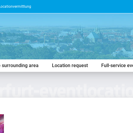
Locationvermittlung
e surrounding area
Location request
Full-service e