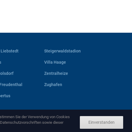
 Liebstedt
Steigerwaldstadion
s
Villa Haage
olsdorf
Zentralheize
Freudenthal
Zughafen
bertus
e stimmen Sie der Verwendung von Cookies
Einverstanden
 Datenschutzvorschriften sowie dieser