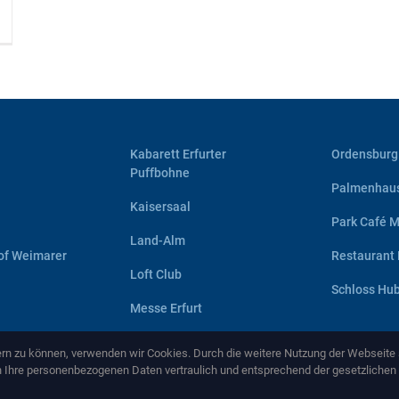
Kabarett Erfurter
Ordensburg
Puffbohne
Palmenhau
Kaisersaal
Park Café M
Land-Alm
of Weimarer
Restaurant 
Loft Club
Schloss Hu
Messe Erfurt
sern zu können, verwenden wir Cookies. Durch die weitere Nutzung der Webseit
n Ihre personenbezogenen Daten vertraulich und entsprechend der gesetzlichen
Copyright ©
2026 by
NEMA Entertainment GmbH
-
www.nema-entertainment.de