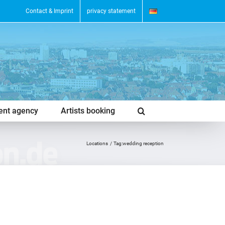
Contact & Imprint
privacy statement
vent agency
Artists booking
Locations
Tag:
wedding reception