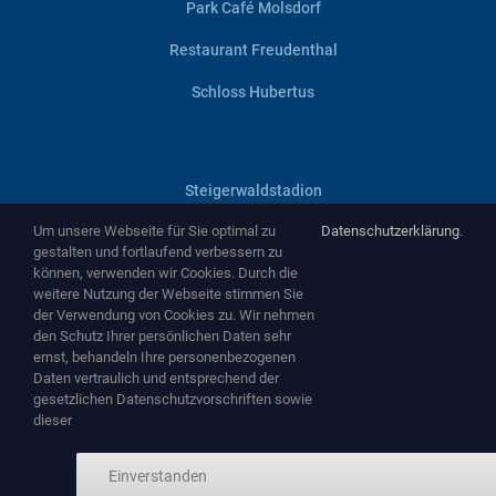
Park Café Molsdorf
Restaurant Freudenthal
Schloss Hubertus
Steigerwaldstadion
Um unsere Webseite für Sie optimal zu
Datenschutzerklärung
.
Villa Haage
gestalten und fortlaufend verbessern zu
können, verwenden wir Cookies. Durch die
Zentralheize
weitere Nutzung der Webseite stimmen Sie
der Verwendung von Cookies zu. Wir nehmen
Zughafen
den Schutz Ihrer persönlichen Daten sehr
ernst, behandeln Ihre personenbezogenen
Daten vertraulich und entsprechend der
gesetzlichen Datenschutzvorschriften sowie
dieser
Copyright ©
2026 by
NEMA Entertainment GmbH
-
www.nema-
Einverstanden
entertainment.de