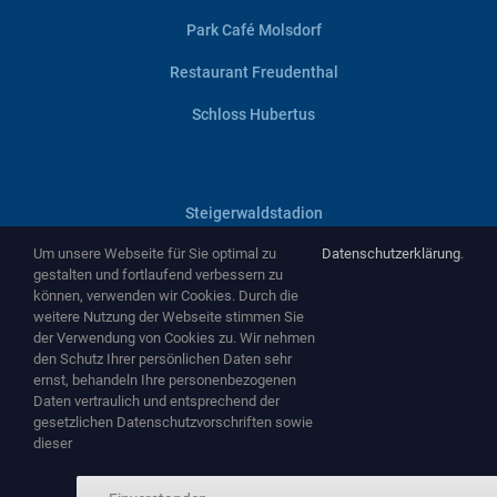
Park Café Molsdorf
Restaurant Freudenthal
Schloss Hubertus
Steigerwaldstadion
Um unsere Webseite für Sie optimal zu
Datenschutzerklärung
.
Villa Haage
gestalten und fortlaufend verbessern zu
können, verwenden wir Cookies. Durch die
Zentralheize
weitere Nutzung der Webseite stimmen Sie
der Verwendung von Cookies zu. Wir nehmen
Zughafen
den Schutz Ihrer persönlichen Daten sehr
ernst, behandeln Ihre personenbezogenen
Daten vertraulich und entsprechend der
gesetzlichen Datenschutzvorschriften sowie
dieser
Copyright ©
2026 by
NEMA Entertainment GmbH
-
www.nema-