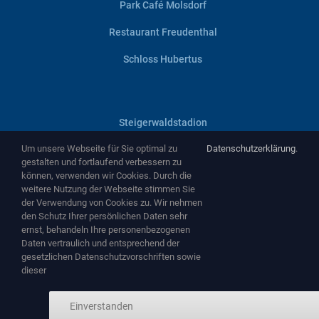
Park Café Molsdorf
Restaurant Freudenthal
Schloss Hubertus
Steigerwaldstadion
Um unsere Webseite für Sie optimal zu
Datenschutzerklärung
.
Villa Haage
gestalten und fortlaufend verbessern zu
können, verwenden wir Cookies. Durch die
Zentralheize
weitere Nutzung der Webseite stimmen Sie
der Verwendung von Cookies zu. Wir nehmen
Zughafen
den Schutz Ihrer persönlichen Daten sehr
ernst, behandeln Ihre personenbezogenen
Daten vertraulich und entsprechend der
gesetzlichen Datenschutzvorschriften sowie
dieser
Copyright ©
2026 by
NEMA Entertainment GmbH
-
www.nema-
Einverstanden
entertainment.de