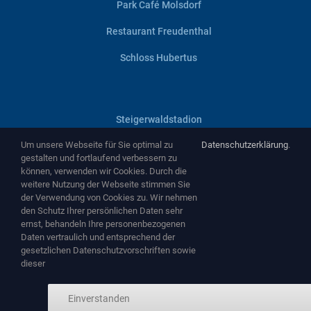
Park Café Molsdorf
Restaurant Freudenthal
Schloss Hubertus
Steigerwaldstadion
Um unsere Webseite für Sie optimal zu
Datenschutzerklärung
.
Villa Haage
gestalten und fortlaufend verbessern zu
können, verwenden wir Cookies. Durch die
Zentralheize
weitere Nutzung der Webseite stimmen Sie
der Verwendung von Cookies zu. Wir nehmen
Zughafen
den Schutz Ihrer persönlichen Daten sehr
ernst, behandeln Ihre personenbezogenen
Daten vertraulich und entsprechend der
gesetzlichen Datenschutzvorschriften sowie
dieser
Copyright ©
2026 by
NEMA Entertainment GmbH
-
www.nema-
Einverstanden
entertainment.de