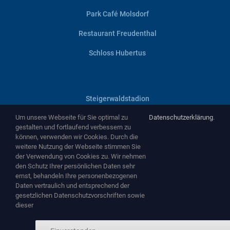
Park Café Molsdorf
Restaurant Freudenthal
Schloss Hubertus
Steigerwaldstadion
Um unsere Webseite für Sie optimal zu
Datenschutzerklärung
.
Villa Haage
gestalten und fortlaufend verbessern zu
können, verwenden wir Cookies. Durch die
Zentralheize
weitere Nutzung der Webseite stimmen Sie
der Verwendung von Cookies zu. Wir nehmen
Zughafen
den Schutz Ihrer persönlichen Daten sehr
ernst, behandeln Ihre personenbezogenen
Daten vertraulich und entsprechend der
gesetzlichen Datenschutzvorschriften sowie
dieser
Copyright ©
2026 by
NEMA Entertainment GmbH
-
www.nema-