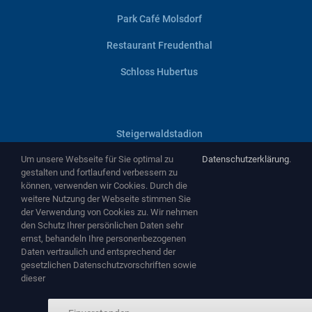
Park Café Molsdorf
Restaurant Freudenthal
Schloss Hubertus
Steigerwaldstadion
Um unsere Webseite für Sie optimal zu
Datenschutzerklärung
.
Villa Haage
gestalten und fortlaufend verbessern zu
können, verwenden wir Cookies. Durch die
Zentralheize
weitere Nutzung der Webseite stimmen Sie
der Verwendung von Cookies zu. Wir nehmen
Zughafen
den Schutz Ihrer persönlichen Daten sehr
ernst, behandeln Ihre personenbezogenen
Daten vertraulich und entsprechend der
gesetzlichen Datenschutzvorschriften sowie
dieser
Copyright ©
2026 by
NEMA Entertainment GmbH
-
www.nema-