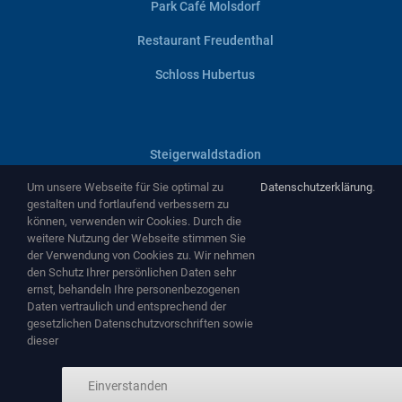
Park Café Molsdorf
Restaurant Freudenthal
Schloss Hubertus
Steigerwaldstadion
Um unsere Webseite für Sie optimal zu
Datenschutzerklärung
.
Villa Haage
gestalten und fortlaufend verbessern zu
können, verwenden wir Cookies. Durch die
Zentralheize
weitere Nutzung der Webseite stimmen Sie
der Verwendung von Cookies zu. Wir nehmen
Zughafen
den Schutz Ihrer persönlichen Daten sehr
ernst, behandeln Ihre personenbezogenen
Daten vertraulich und entsprechend der
gesetzlichen Datenschutzvorschriften sowie
dieser
Copyright ©
2026 by
NEMA Entertainment GmbH
-
www.nema-
Einverstanden
entertainment.de