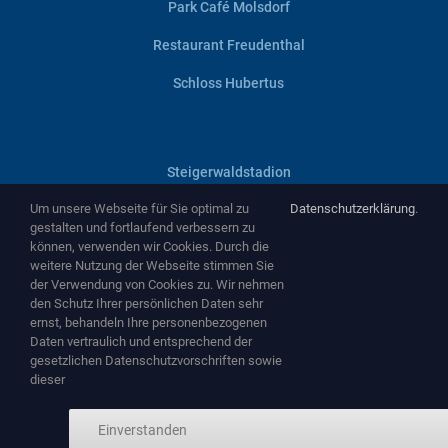
Park Café Molsdorf
Restaurant Freudenthal
Schloss Hubertus
Steigerwaldstadion
Um unsere Webseite für Sie optimal zu
Datenschutzerklärung
.
Villa Haage
gestalten und fortlaufend verbessern zu
können, verwenden wir Cookies. Durch die
Zentralheize
weitere Nutzung der Webseite stimmen Sie
der Verwendung von Cookies zu. Wir nehmen
Zughafen
den Schutz Ihrer persönlichen Daten sehr
ernst, behandeln Ihre personenbezogenen
Daten vertraulich und entsprechend der
gesetzlichen Datenschutzvorschriften sowie
dieser
Copyright ©
2026 by
NEMA Entertainment GmbH
-
www.nema-
Einverstanden
entertainment.de